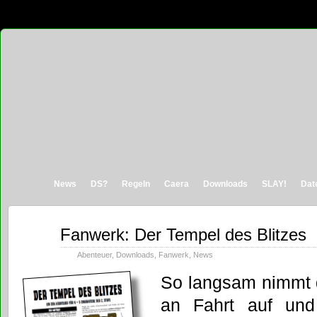
News
DS?
Regeln
Caera
Downloads
SLAY!
Dat
Sep.
Fanwerk: Der Tempel des Blitzes
04
2011
Abenteuer
,
Downloads
,
Fanwerk
,
News
So langsam nimmt
an Fahrt auf und