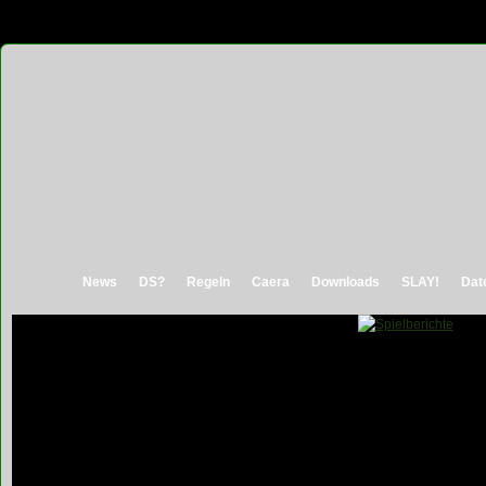
News
DS?
Regeln
Caera
Downloads
SLAY!
Dat