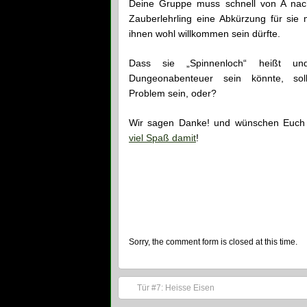
Deine Gruppe muss schnell von A na
Zauberlehrling eine Abkürzung für sie m
ihnen wohl willkommen sein dürfte.
Dass sie „Spinnenloch“ heißt un
Dungeonabenteuer sein könnte, sol
Problem sein, oder?
Wir sagen Danke! und wünschen Euch
viel Spaß damit
!
Sorry, the comment form is closed at this time.
Tür #7: Heisse Eisen