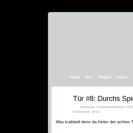
News
DS?
Regeln
Caera
Dez.
Tür #8: Durchs Sp
08
2020
Abenteuer
,
Communitykalender 202
Kartenwerk
,
News
Was krabbelt denn da hinter der achten 