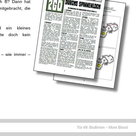
ch B? Dann hat
itgebracht, die
d ein kleines
lte doch kein
 – wie immer –
Tür #9: Blutlinien – More Blood