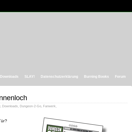
Downloads
SLAY!
Datenschutzerklärung
Burning Books
Forum
innenloch
0
,
Downloads
,
Dungeon-2-Go
,
Fanwerk
,
Tür?