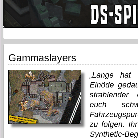
Gammaslayers
„Lange hat 
Einöde gedau
strahlender
euch sch
Fahrzeugspur
zu folgen. Ih
Synthetic-B