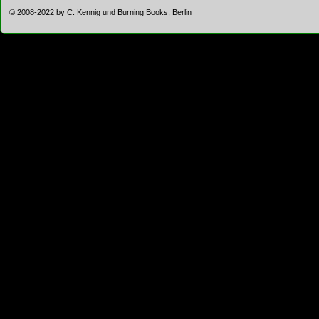
© 2008-2022 by
C. Kennig
und
Burning Books
, Berlin