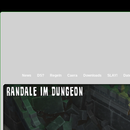
News
DS?
Regeln
Caera
Downloads
SLAY!
Dat