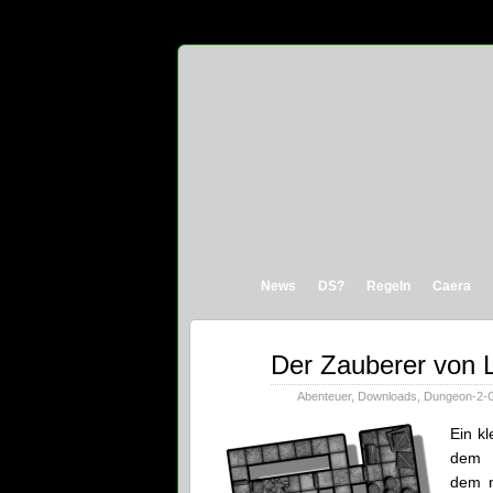
News
DS?
Regeln
Caera
Nov.
Der Zauberer von 
01
2009
Abenteuer
,
Downloads
,
Dungeon-2-
Ein kl
dem
dem 