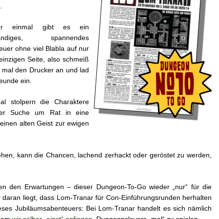
.
er einmal gibt es ein
ständiges, spannendes
uer ohne viel Blabla auf nur
einzigen Seite, also schmeiß
 mal den Drucker an und lad
eunde ein.
al stolpern die Charaktere
der Suche um Rat in eine
 einen alten Geist zur ewigen
ehen, kann die Chancen, lachend zerhackt oder geröstet zu werden,
en den Erwartungen – dieser Dungeon-To-Go wieder „nur“ für die
ur daran liegt, dass Lom-Tranar für Con-Einführungsrunden herhalten
eses Jubiläumsabenteuers: Bei Lom-Tranar handelt es sich nämlich
 dem
wir selber „einst“ anfingen
, Dungeonslayers „mal“ zu spielen.