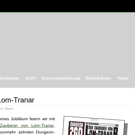
Downloads
SLAY!
Datenschutzerklärung
Burning Books
Forum
Lom-Tranar
Go
,
News
eines Jubiläum feiern wir mit
Zauberer von Lom-Tranar
,
nunmehr zehnten Dungeon-