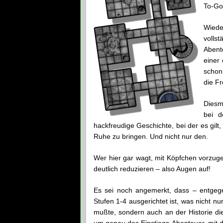
To-Go
Wied
voll
Abente
einer 
schon
die Fr
Diesm
bei 
hackfreudige Geschichte, bei der es gilt,
Ruhe zu bringen. Und nicht nur den.
Wer hier gar wagt, mit Köpfchen vorzug
deutlich reduzieren – also Augen auf!
Es sei noch angemerkt, dass – entgeg
Stufen 1-4 ausgerichtet ist, was nicht n
mußte, sondern auch an der Historie di
um genau das Einstiegs-Abenteuer, mit