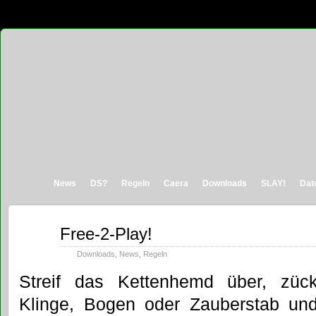
News
DS?
Regeln
Caera
Downloads
SLAY!
Dat
Dez.
Free-2-Play!
08
2010
Downloads
,
News
,
Regeln
Streif das Kettenhemd über, züc
Klinge, Bogen oder Zauberstab un