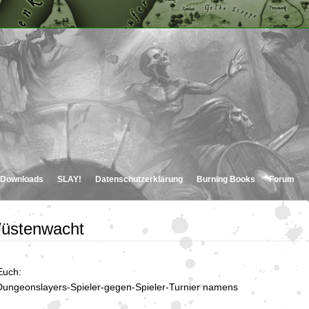
Downloads
SLAY!
Datenschutzerklärung
Burning Books
Forum
Wüstenwacht
Euch:
Dungeonslayers-Spieler-gegen-Spieler-Turnier namens