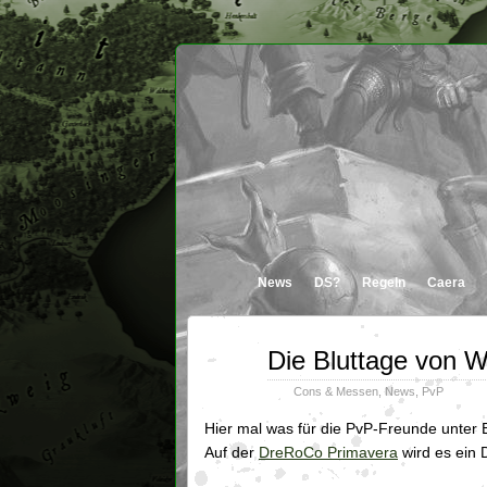
News
DS?
Regeln
Caera
Apr.
Die Bluttage von 
15
2011
Cons & Messen
,
News
,
PvP
Hier mal was für die PvP-Freunde unter 
Auf der
DreRoCo Primavera
wird es ein 