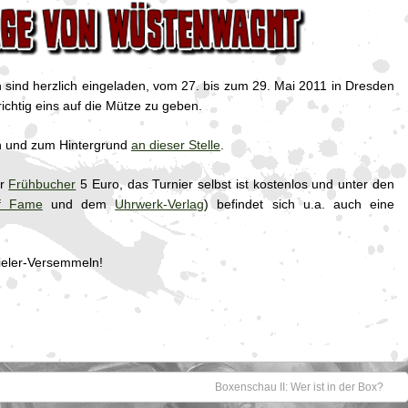
n sind herzlich eingeladen, vom 27. bis zum 29. Mai 2011 in Dresden
ichtig eins auf die Mütze zu geben.
eln und zum Hintergrund
an dieser Stelle
.
ür
Frühbucher
5 Euro, das Turnier selbst ist kostenlos und unter den
f Fame
und dem
Uhrwerk-Verlag
) befindet sich u.a. auch eine
ieler-Versemmeln!
Boxenschau II: Wer ist in der Box?