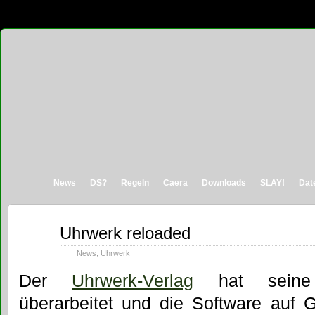
News
DS?
Regeln
Caera
Downloads
SLAY!
Dat
Juni
Uhrwerk reloaded
18
2011
News
,
Uhrwerk
Der
Uhrwerk-Verlag
hat sei
überarbeitet und die Software auf G