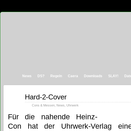
News
DS?
Regeln
Caera
Downloads
SLAY!
Dat
Feb.
Hard-2-Cover
08
2012
Cons & Messen
,
News
,
Uhrwerk
Für die nahende Heinz-
Con hat der Uhrwerk-Verlag ein