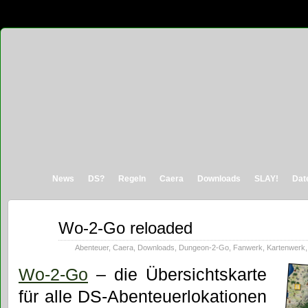
News
DS?
Regeln
Caera
Downloads
SLAY!
Dat
Apr.
Wo-2-Go reloaded
29
2013
Abenteuer
,
Caera
,
Downloads
,
Dungeon-2-Go
,
Fanwerk
,
Kartenwerk
Wo-2-Go
– die Übersichtskarte
für alle DS-Abenteuerlokationen