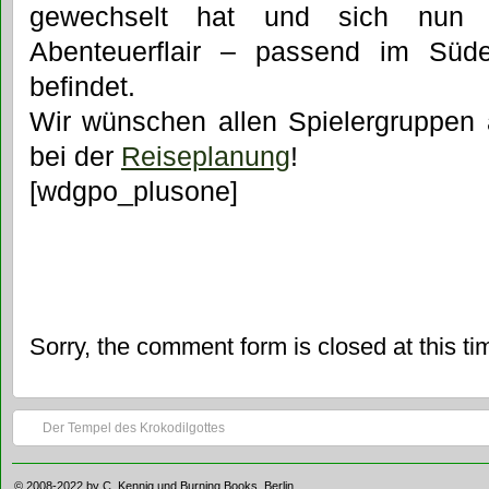
gewechselt hat und sich nun
Abenteuerflair – passend im Süde
befindet.
Wir wünschen allen Spielergruppen 
bei der
Reiseplanung
!
[wdgpo_plusone]
Sorry, the comment form is closed at this ti
Der Tempel des Krokodilgottes
© 2008-2022 by
C. Kennig
und
Burning Books
, Berlin