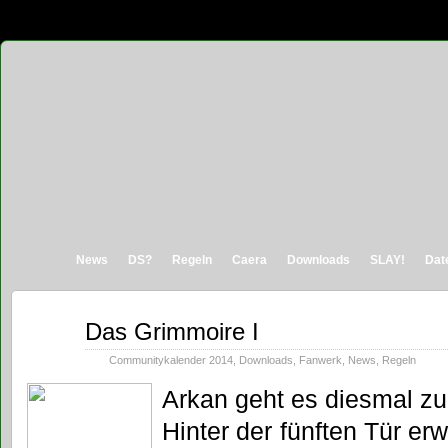
News
DS?
Regeln
Caera
Downloads
SLAY!
Dat
Dez.
Das Grimmoire I
05
2014
Communitykalender 2014
,
Downloads
,
Fanwerk
,
News
,
Regeln
Arkan geht es diesmal zu
Hinter der fünften Tür e