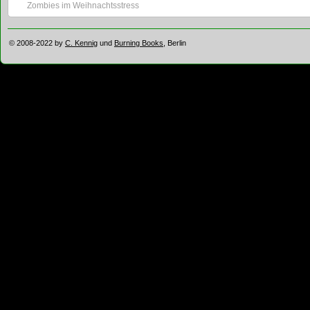
Zombies im Weihnachtsstress
© 2008-2022 by
C. Kennig
und
Burning Books
, Berlin