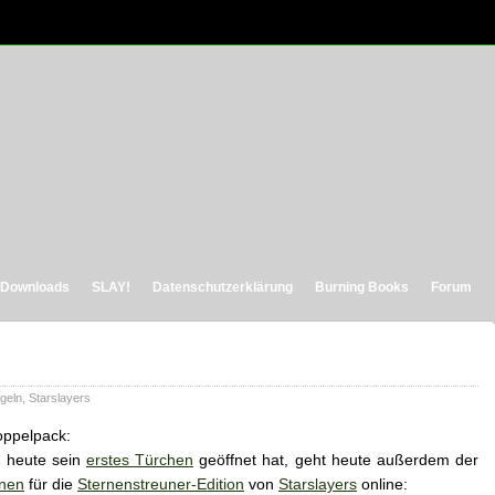
Downloads
SLAY!
Datenschutzerklärung
Burning Books
Forum
geln
,
Starslayers
oppelpack:
r heute sein
erstes Türchen
geöffnet hat, geht heute außerdem der
rnen
für die
Sternenstreuner-Edition
von
Starslayers
online: