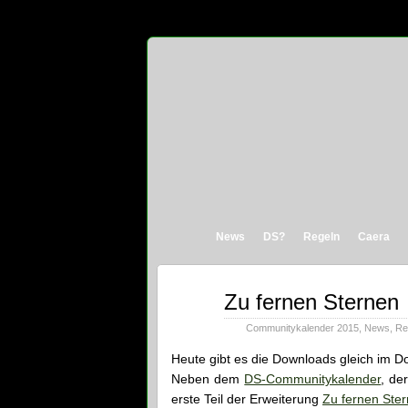
News
DS?
Regeln
Caera
Dez.
Zu fernen Sternen
01
2015
Communitykalender 2015
,
News
,
Re
Heute gibt es die Downloads gleich im D
Neben dem
DS-Communitykalender
, de
erste Teil der Erweiterung
Zu fernen Ste