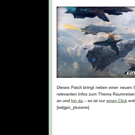
Dieses Patch bringt neben einer neuen 
relevanten Infos zum Thema Raumreisen u
an und
hin da
– es ist nur
einen Click
entf
[wdgpo_plusone]