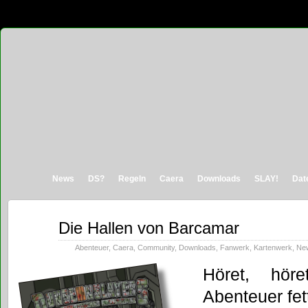
News
DS?
Regeln
Caera
Downloads
SLAY!
Dat
Okt.
Die Hallen von Barcamar
14
2019
Abenteuer
,
Caera
,
Community
,
Downloads
,
Fanwerk
,
Kartenwerk
,
Ne
Höret, hör
Abenteuer fet