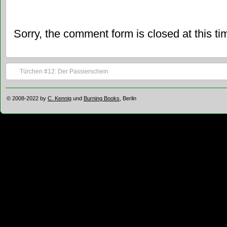
Sorry, the comment form is closed at this ti
Türchen #12: Der Passierschein
© 2008-2022 by
C. Kennig
und
Burning Books
, Berlin