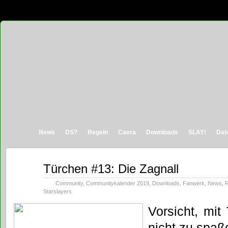
News
DS?
Regeln
Caera
Downloads
SLAY!
Dat
Dez.
Türchen #13: Die Zagnall
13
2019
Community
,
Communitykalender 2019
,
Downloads
,
Fanwerk
,
News
,
R
Starslayers
Vorsicht, mi
nicht zu spaß