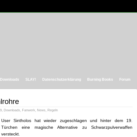
Downloads
SLAY!
Datenschutzerklärung
Burning Books
Forum
lrohre
19
,
Downloads
,
Fanwerk
,
News
,
Regeln
User Sintholos hat wieder zugeschlagen und hinter dem 19.
Türchen eine magische Alternative zu Schwarzpulverwaffen
versteckt.