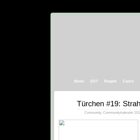
News
DS?
Regeln
Caera
Dez.
Türchen #19: Strah
19
2019
Community
,
Communitykalender 20