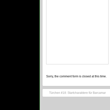
Sorry, the comment form is closed at this time.
Türchen #18: Startcharaktere für Barcamar