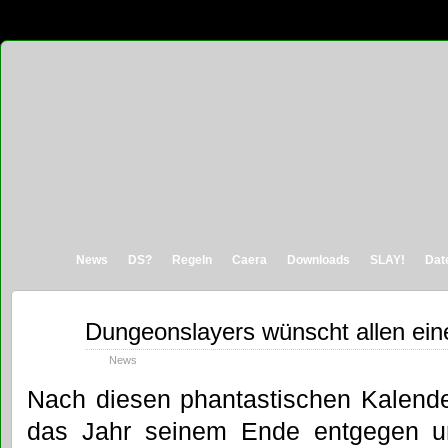
News
DS?
Regeln
Caera
Downloads
SLAY!
Dat
Dez.
Dungeonslayers wünscht allen ein
31
2019
News
Nach diesen phantastischen Kalende
das Jahr seinem Ende entgegen 