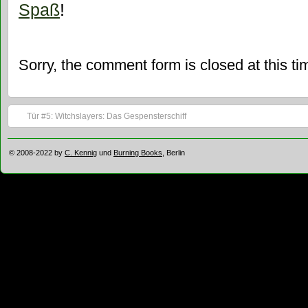
Spaß
!
Sorry, the comment form is closed at this ti
Tür #5: Witchslayers: Das Gespensterschiff
© 2008-2022 by
C. Kennig
und
Burning Books
, Berlin