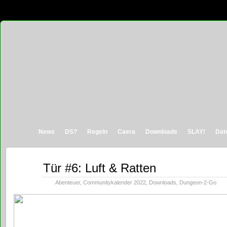
News
DS?
Regeln
Caera
Downloads
SLAY!
Dat
Dez.
Tür #6: Luft & Ratten
06
2022
Abenteuer
,
Communitykalender 2022
,
Downloads
,
Dungeon-2-Go