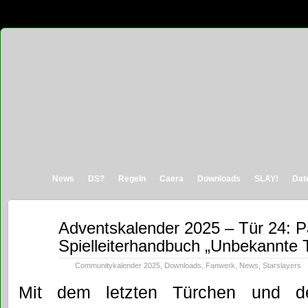
News
DS?
Regeln
Caera
Downloads
SLAY!
Dat
Dez.
Adventskalender 2025 – Tür 24: P
24
Spielleiterhandbuch „Unbekannte T
2025
Communitykalender 2025
,
Downloads
,
Fanwerk
,
News
,
Starslayers
Mit dem letzten Türchen und d