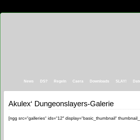
News
DS?
Regeln
Caera
Downloads
SLAY!
Dat
Akulex‘ Dungeonslayers-Galerie
[ngg src=“galleries“ ids=“12″ display=“basic_thumbnail“ thumbnail