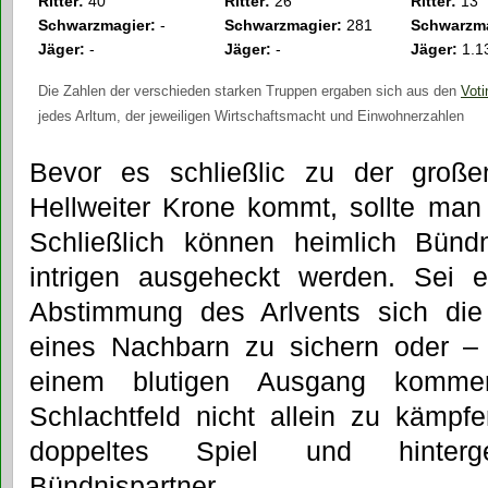
Ritter:
40
Ritter:
26
Ritter:
13
Schwarzmagier:
-
Schwarzmagier:
281
Schwarzma
Jäger:
-
Jäger:
-
Jäger:
1.1
Die Zahlen der verschieden starken Truppen ergaben sich aus den
Voti
jedes Arltum, der jeweiligen Wirtschaftsmacht und Einwohnerzahlen
Bevor es schließlic zu der gro
Hellweiter Krone kommt, sollte man 
Schließlich können heimlich Bünd
intrigen ausgeheckt werden. Sei 
Abstimmung des Arlvents sich die
eines Nachbarn zu sichern oder –
einem blutigen Ausgang komm
Schlachtfeld nicht allein zu kämpf
doppeltes Spiel und hinterg
Bündnispartner…