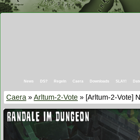
News
DS?
Regeln
Caera
Downloads
SLAY!
Dat
Caera
»
Arltum-2-Vote
» [Arltum-2-Vote] 