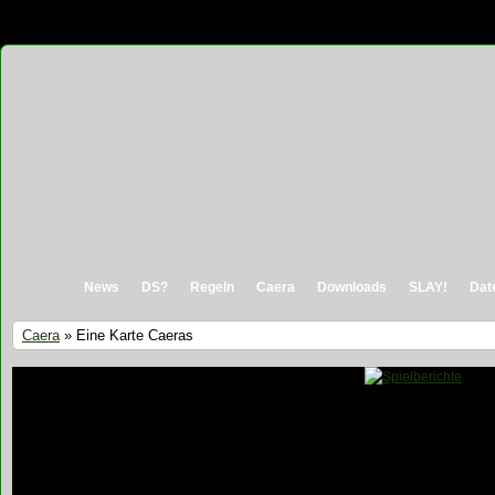
News
DS?
Regeln
Caera
Downloads
SLAY!
Dat
Caera
» Eine Karte Caeras