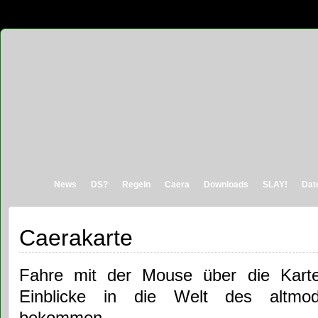
News
DS?
Regeln
Caera
Downloads
SLAY!
Dat
Caerakarte
Fahre mit der Mouse über die Karte
Einblicke in die Welt des altmod
bekommen.