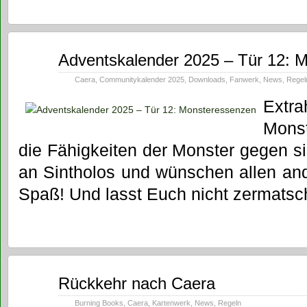
Dez.
Adventskalender 2025 – Tür 12: 
12
2025
Caera
,
Communitykalender 2025
,
Downloads
,
Fanwerk
,
News
,
Regel
Extr
Mons
die Fähigkeiten der Monster gegen s
an Sintholos und wünschen allen and
Spaß! Und lasst Euch nicht zermats
Dez.
Rückkehr nach Caera
11
2025
Burning Books
,
Caera
,
Kartenwerk
,
News
,
Regeln