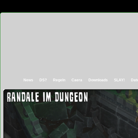
News
DS?
Regeln
Caera
Downloads
SLAY!
Dat