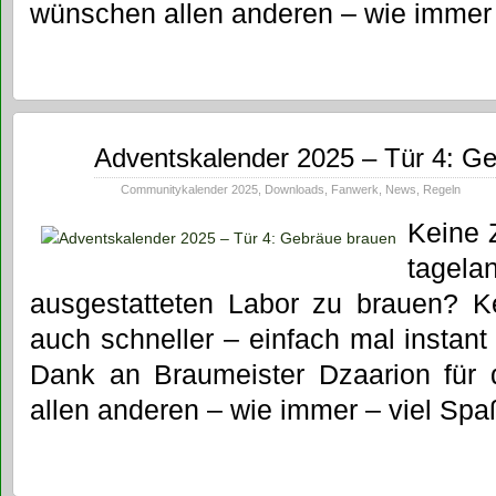
wünschen allen anderen – wie immer
Dez.
Adventskalender 2025 – Tür 4: G
04
2025
Communitykalender 2025
,
Downloads
,
Fanwerk
,
News
,
Regeln
Keine Z
tagel
ausgestatteten Labor zu brauen? K
auch schneller – einfach mal instan
Dank an Braumeister Dzaarion für d
allen anderen – wie immer – viel Spa