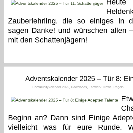
Heute
Hel
Zauberlehrling, die so einiges in d
sagen Danke! und wünschen allen –
mit den Schattenjägern!
Dez.
Adventskalender 2025 – Tür 8: Ei
08
2025
Communitykalender 2025
,
Downloads
,
Fanwerk
,
News
,
Regeln
Et
Ch
Beginn an? Dann sind Einige Adep
vielleicht was für eure Runde.