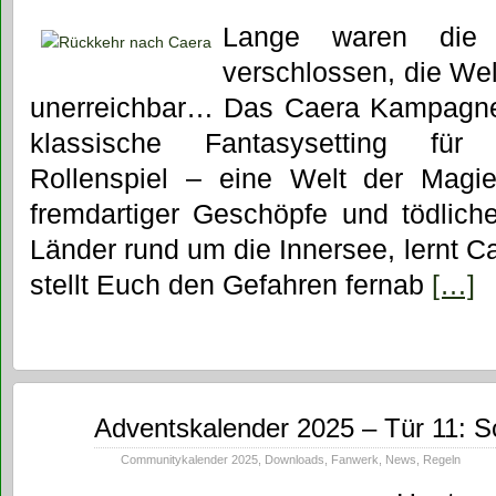
Lange waren die 
verschlossen, die Wel
unerreichbar… Das Caera Kampagnen
klassische Fantasysetting für
Rollenspiel – eine Welt der Magie,
fremdartiger Geschöpfe und tödliche
Länder rund um die Innersee, lernt 
stellt Euch den Gefahren fernab
[…]
Dez.
Adventskalender 2025 – Tür 11: S
11
2025
Communitykalender 2025
,
Downloads
,
Fanwerk
,
News
,
Regeln