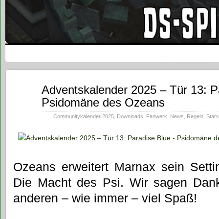
Dez.
Adventskalender 2025 – Tür 13: P
13
Psidomäne des Ozeans
2025
Communitykalender 2025
,
Downloads
,
Fanwerk
,
News
,
Regeln
,
Stars
Ozeans erweitert Marnax sein Setti
Die Macht des Psi. Wir sagen Dan
anderen – wie immer – viel Spaß!