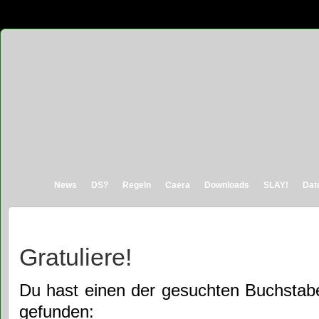
News
DS?
Regeln
Caera
Downloads
SLAY!
Dat
Gratuliere!
Du hast einen der gesuchten Buchstab
gefunden: