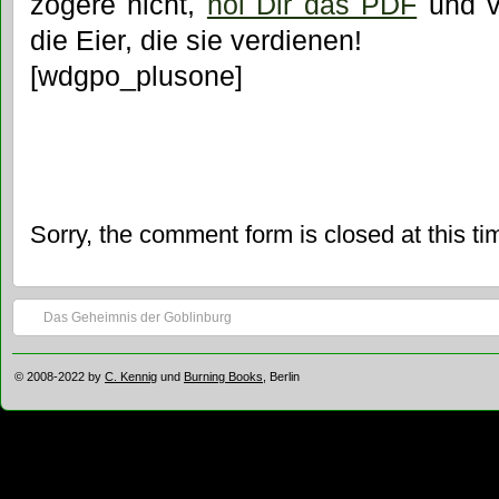
zögere nicht,
hol Dir das PDF
und v
die Eier, die sie verdienen!
[wdgpo_plusone]
Sorry, the comment form is closed at this ti
Das Geheimnis der Goblinburg
© 2008-2022 by
C. Kennig
und
Burning Books
, Berlin