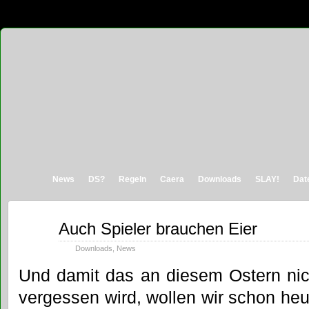
News
DS?
Regeln
Caera
Downloads
SLAY!
Dat
März
Auch Spieler brauchen Eier
29
2013
Downloads
,
News
Und damit das an diesem Ostern nic
vergessen wird, wollen wir schon heu