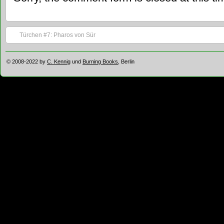
Türchen #7: Pharos von Sür
© 2008-2022 by
C. Kennig
und
Burning Books
, Berlin