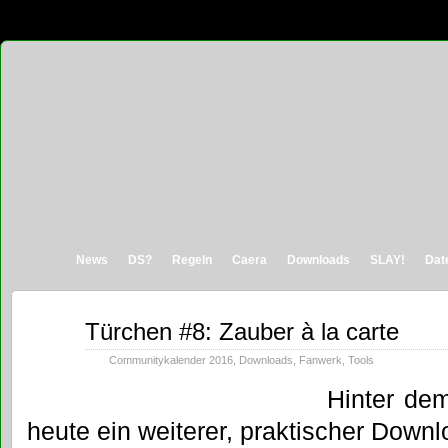
News
DS?
Regeln
Caera
Downloads
SLAY!
Dat
Dez.
Türchen #8: Zauber à la carte
08
2016
Communitykalender 2016
,
Downloads
,
Fanwerk
,
Tools
Hinter de
heute ein weiterer, praktischer Down