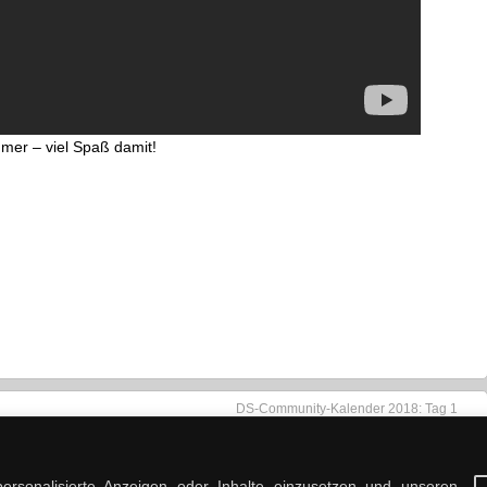
mmer – viel Spaß damit!
DS-Community-Kalender 2018: Tag 1
ersonalisierte Anzeigen oder Inhalte einzusetzen und unseren