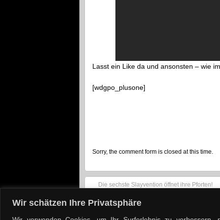
Lasst ein Like da und ansonsten – wie i
[wdgpo_plusone]
Sorry, the comment form is closed at this time.
Die sechste Slayvention öffnet ihre Pforten!
Wir schätzen Ihre Privatsphäre
© 2008-2022 by
C. Kennig
und
Burning Books
, Berlin
Wir verwenden Cookies, um Ihr Surferlebnis zu verbessern, p