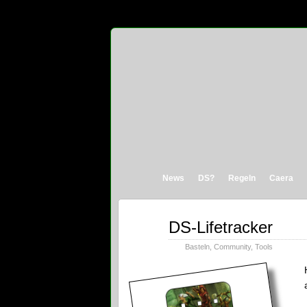
News
DS?
Regeln
Caera
Okt.
DS-Lifetracker
17
2018
Basteln
,
Community
,
Tools