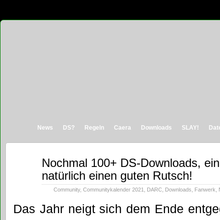
News
DS?
Regeln
Caera
Downloads
SLAY!
Dat
Dez.
Nochmal 100+ DS-Downloads, ein 
31
natürlich einen guten Rutsch!
2021
Community
,
Communitykalender 2021
,
DARC
,
Downloads
,
Fanwerk
,
Das Jahr neigt sich dem Ende entg