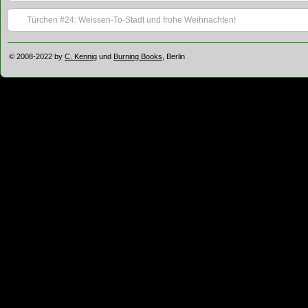
Türchen #24: Weissen-To-Stadt und frohe Weihnachten!
© 2008-2022 by
C. Kennig
und
Burning Books
, Berlin