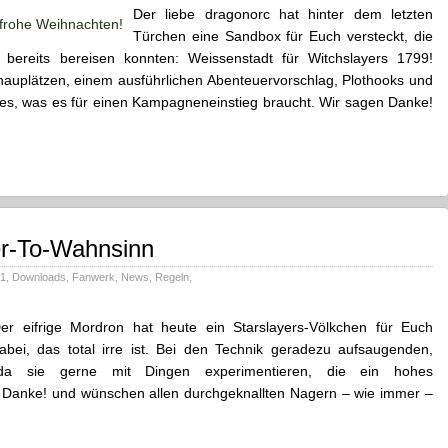
Der liebe dragonorc hat hinter dem letzten
Türchen eine Sandbox für Euch versteckt, die
 bereits bereisen konnten: Weissenstadt für Witchslayers 1799!
hauplätzen, einem ausführlichen Abenteuervorschlag, Plothooks und
les, was es für einen Kampagneneinstieg braucht. Wir sagen Danke!
r-To-Wahnsinn
21
,
Downloads
,
Fanwerk
,
News
,
Regeln
,
er eifrige Mordron hat heute ein Starslayers-Völkchen für Euch
abei, das total irre ist. Bei den Technik geradezu aufsaugenden,
 da sie gerne mit Dingen experimentieren, die ein hohes
n Danke! und wünschen allen durchgeknallten Nagern – wie immer –