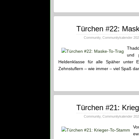
Dez.
Türchen #22: Mask
22
2021
Community
,
Communitykalender 20
Thadd
und 
Heldenklasse für alle Späher unter
Zehnstuflern – wie immer – viel Spaß dam
Dez.
Türchen #21: Krie
21
2021
Community
,
Communitykalender 20
Vo
ew