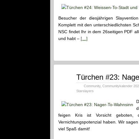
Besucher der diesjährigen Slayvention
Komplett mit den unterschiedlichsten Sc
NSC findet Ihr in dem 26seitigen PDF al
und habt –
[…]
Dez.
Türchen #23: Nage
23
2021
Community
,
Communitykalender 20
Starslayers
D
d
feigen Kris ist Vorsicht geboten,
Vernichtungspotenzial haben. Wir sage
viel Spaß damit!