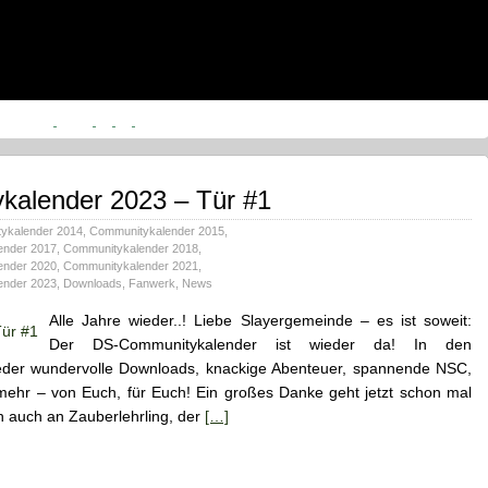
alender 2023 – Tür #1
ykalender 2014
,
Communitykalender 2015
,
ender 2017
,
Communitykalender 2018
,
ender 2020
,
Communitykalender 2021
,
ender 2023
,
Downloads
,
Fanwerk
,
News
Alle Jahre wieder..! Liebe Slayergemeinde – es ist soweit:
Der DS-Communitykalender ist wieder da! In den
er wundervolle Downloads, knackige Abenteuer, spannende NSC,
 mehr – von Euch, für Euch! Ein großes Danke geht jetzt schon mal
ch auch an Zauberlehrling, der
[…]