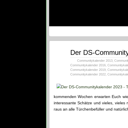
Dez.
Der DS-Communityk
01
2023
Communitykalender 2013
,
Communit
Communitykalender 2016
,
Communitykal
Communitykalender 2019
,
Communitykal
Communitykalender 2022
,
Communitykal
kommenden Wochen erwarten Euch wied
interessante Schätze und vieles, vieles
raus an alle Türchenbefüller und natürli