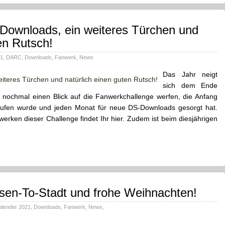
ownloads, ein weiteres Türchen und
en Rutsch!
21
,
DARC
,
Downloads
,
Fanwerk
,
News
Das Jahr neigt
sich dem Ende
 nochmal einen Blick auf die Fanwerkchallenge werfen, die Anfang
rufen wurde und jeden Monat für neue DS-Downloads gesorgt hat.
ken dieser Challenge findet Ihr hier. Zudem ist beim diesjährigen
sen-To-Stadt und frohe Weihnachten!
lender 2021
,
Downloads
,
Fanwerk
,
News
,