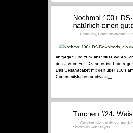
Dez.
Nochmal 100+ DS-D
31
natürlich einen gut
2021
Community
,
Communitykalender 20
entgegen und zum Abschluss wollen wir
des Jahres von Dzaarion ins Leben ge
Das Gesamtpaket mit den über 100 Fanwer
Communitykalender etwas
[…]
Dez.
Türchen #24: Weis
24
2021
Abenteuer
,
Community
,
Communityka
Slayvention
,
Witchslayers