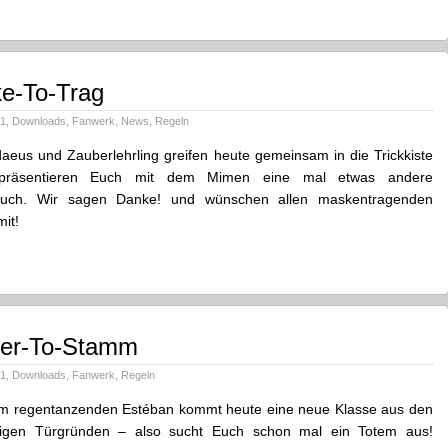
e-To-Trag
21
,
Downloads
,
Fanwerk
,
News
,
Regeln
aeus und Zauberlehrling greifen heute gemeinsam in die Trickkiste
präsentieren Euch mit dem Mimen eine mal etwas andere
 Euch. Wir sagen Danke! und wünschen allen maskentragenden
it!
ger-To-Stamm
21
,
Downloads
,
Fanwerk
,
Regeln
m regentanzenden Estéban kommt heute eine neue Klasse aus den
igen Türgründen – also sucht Euch schon mal ein Totem aus!