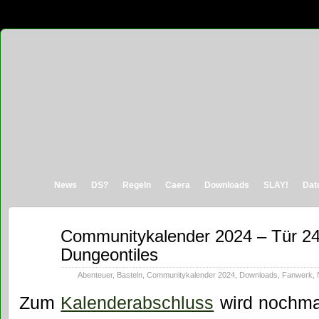
News
DS?
Regeln
Caera
Downloads
SLAY!
Dat
Dez.
Communitykalender 2024 – Tür 24
24
Dungeontiles
2024
Abenteuer
,
Basteln
,
Communitykalender 2024
,
Downloads
,
Fanwerk
,
Zum
Kalenderabschluss
wird nochmal